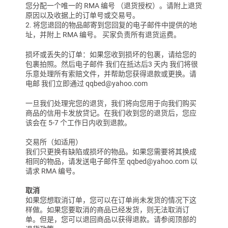
您分配一个唯一的 RMA 编号
（退货授权）。请附上退货
原因以及收据上的订单号或交易号。
2. 将您退回的物品邮寄到您回复的电子邮件中提供的地
址，并附上 RMA 编号。
买家负责所有退货运费。
损坏或丢失的订单：如果您收到损坏的包裹，请给您的
包裹拍照。然后电子邮件
我们在
抵达后
3 天内
我们将很
乐意处理所有索赔文件，并帮助您获得退款或更换。请
电邮
我们立即通过 qqbed@yahoo.com
一旦我们处理完您的退货，我们将向您用于向我们购买
商品的信用卡发放贷记。在我们收到您的退货后，您应
该会在 5-7 个工作日内收到退款。
交易所（如适用）
我们只更换有缺陷或损坏的物品。如果您需要将其换成
相同的物品，请发送电子邮件至 qqbed@yahoo.com 以
请求 RMA 编号。
取消
如果您想取消订单，您可以在订单尚未发货的情况下这
样做。如果您要取消的商品已经发货，则无法取消订
单。但是，您可以退回商品以获得退款。请参阅顶部的