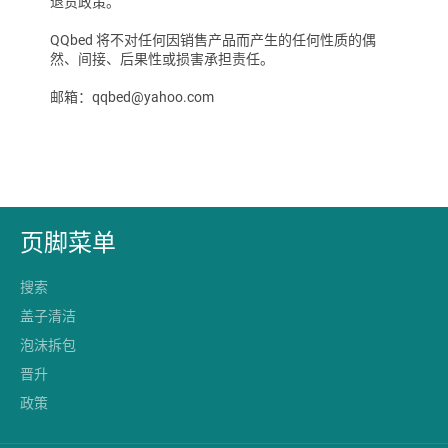
退货政策
。
QQbed 将不对任何因销售产品而产生的任何性质的偶
然、间接、后果性或损害承担责任。
邮箱：qqbed@yahoo.com
页脚菜单
搜索
盖子清洁
泡沫拆包
晋升
政策