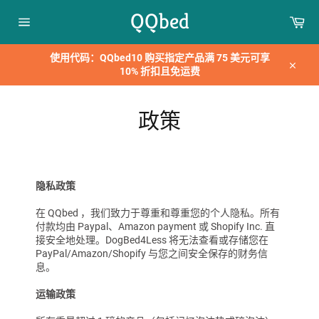
跳
QQbed
购
到
物
内
网
车
站
容
网
使用代码：QQbed10 购买指定产品满 75 美元可享
站
10% 折扣且免运费
地
关
图
闭
政策
隐私政策
在 QQbed
，我们致力于尊重和尊重您的个人隐私。所有
付款均由 Paypal、Amazon payment 或 Shopify Inc. 直
接安全地处理。DogBed4Less 将无法查看或存储您在
PayPal/Amazon/Shopify 与您之间安全保存的财务信
息。
运输政策