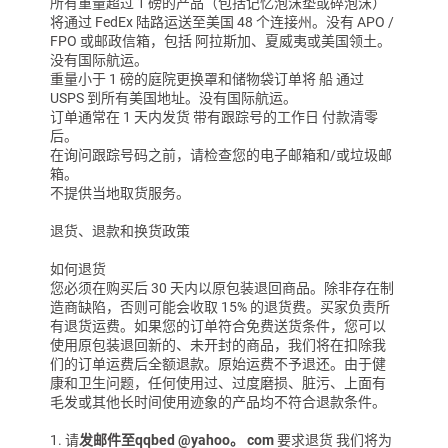
所有重量超过 1 磅的产品（包括记忆泡沫垫或碎泡沫）
将通过 FedEx 陆路运送
至
美国 48 个连接州。没有 APO /
FPO 或邮政信箱，包括
阿拉斯加、夏威夷或美国领土。
没有国际航运。
重量小于 1 磅的庭院更换罩和储物袋订单将
船
通过
USPS 到所有美国地址。没有国际航运。
订单通常在 1 天内发货
带有跟踪号的工作日
付款清零
后。
在询问跟踪号码之前，请检查您的电子邮箱和/或垃圾邮
箱。
不提供当地取货服务。
退货、退款和换货政策
如何退货
您必须在
购买后 30 天内
以原包装退回商品
。
除非
存在制
造商缺陷，否则
可能会收取 15% 的退货费。
买家负责所
有退货运费。
如果您的订单符合免费送货条件，您可以
使用原包装退回新的、未开封的商品，我们将在扣除我
们的订单运费后全额退款。原始运费不予退还。由于健
康和卫生问题，任何使用过、过度磨损、脏污、上面有
毛发或其他长时间使用迹象的产品均不符合退款条件。
1. 请
发邮件至qqbed
@yahoo。
com
要求退货
我们将为